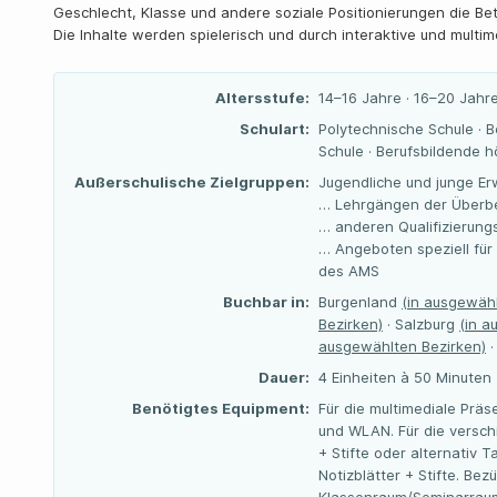
Geschlecht, Klasse und andere soziale Positionierungen die Bet
Die Inhalte werden spielerisch und durch interaktive und multim
Altersstufe:
14–16 Jahre · 16–20 Jahre
Schulart:
Polytechnische Schule · B
Schule · Berufsbildende 
Außerschulische Zielgruppen:
Jugendliche und junge Er
… Lehrgängen der Überbe
… anderen Qualifizierun
… Angeboten speziell für
des AMS
Buchbar in:
Burgenland
(in ausgewähl
Bezirken)
· Salzburg
(in a
ausgewählten Bezirken)
·
Dauer:
4 Einheiten à 50 Minuten
Benötigtes Equipment:
Für die multimediale Prä
und WLAN. Für die versch
+ Stifte oder alternativ
Notizblätter + Stifte. Be