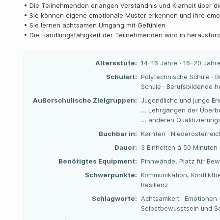
• Die Teilnehmenden erlangen Verständnis und Klarheit über d
• Sie können eigene emotionale Muster erkennen und ihre em
• Sie lernen achtsamen Umgang mit Gefühlen
• Die Handlungsfähigkeit der Teilnehmenden wird in herausfor
Altersstufe:
14–16 Jahre · 16–20 Jahr
Schulart:
Polytechnische Schule · B
Schule · Berufsbildende 
Außerschulische Zielgruppen:
Jugendliche und junge Er
… Lehrgängen der Überbe
… anderen Qualifizierun
Buchbar in:
Kärnten · Niederösterreich
Dauer:
3 Einheiten à 50 Minuten
Benötigtes Equipment:
Pinnwände, Platz für Bew
Schwerpunkte:
Kommunikation, Konfliktb
Resilienz
Schlagworte:
Achtsamkeit · Emotionen (
Selbstbewusstsein und S