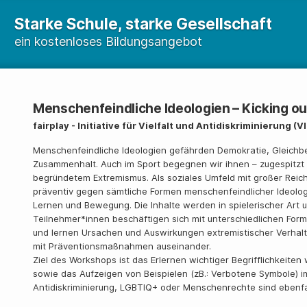
Starke Schule, starke Gesellschaft
ein kostenloses Bildungsangebot
Menschenfeindliche Ideologien – Kicking o
fairplay - Initiative für Vielfalt und Antidiskriminierung (V
Menschenfeindliche Ideologien gefährden Demokratie, Gleichbe
Zusammenhalt. Auch im Sport begegnen wir ihnen – zugespitzt 
begründetem Extremismus. Als soziales Umfeld mit großer Reich
präventiv gegen sämtliche Formen menschenfeindlicher Ideolog
Lernen und Bewegung. Die Inhalte werden in spielerischer Art u
Teilnehmer*innen beschäftigen sich mit unterschiedlichen For
und lernen Ursachen und Auswirkungen extremistischer Verhalt
mit Präventionsmaßnahmen auseinander.
Ziel des Workshops ist das Erlernen wichtiger Begrifflichkeiten 
sowie das Aufzeigen von Beispielen (zB.: Verbotene Symbole)
Antidiskriminierung, LGBTIQ+ oder Menschenrechte sind ebenfa