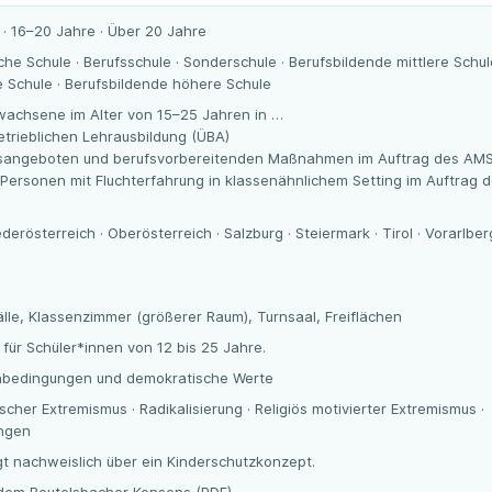
 · 16–20 Jahre · Über 20 Jahre
che Schule · Berufsschule · Sonderschule · Berufsbildende mittlere Schul
 Schule · Berufsbildende höhere Schule
wachsene im Alter von 15–25 Jahren in …
trieblichen Lehrausbildung (ÜBA)
gsangeboten und berufsvorbereitenden Maßnahmen im Auftrag des AM
 Personen mit Fluchterfahrung in klassenähnlichem Setting im Auftrag 
derösterreich · Oberösterreich · Salzburg · Steiermark · Tirol · Vorarlberg
 Bälle, Klassenzimmer (größerer Raum), Turnsaal, Freiflächen
für Schüler*innen von 12 bis 25 Jahre.
nbedingungen und demokratische Werte
tischer Extremismus · Radikalisierung · Religiös motivierter Extremismus ·
ungen
gt nachweislich über ein Kinderschutzkonzept.