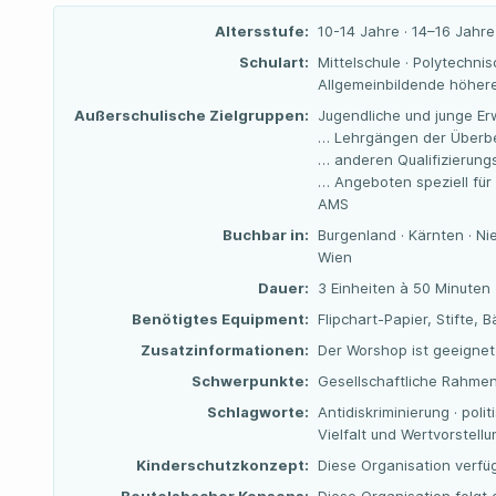
Altersstufe:
10-14 Jahre · 14–16 Jahre
Schulart:
Mittelschule · Polytechnis
Allgemeinbildende höhere
Außerschulische Zielgruppen:
Jugendliche und junge Er
… Lehrgängen der Überbe
… anderen Qualifizierun
… Angeboten speziell für
AMS
Buchbar in:
Burgenland · Kärnten · Nie
Wien
Dauer:
3 Einheiten à 50 Minuten
Benötigtes Equipment:
Flipchart-Papier, Stifte,
Zusatzinformationen:
Der Worshop ist geeignet 
Schwerpunkte:
Gesellschaftliche Rahme
Schlagworte:
Antidiskriminierung · poli
Vielfalt und Wertvorstell
Kinderschutzkonzept:
Diese Organisation verfü