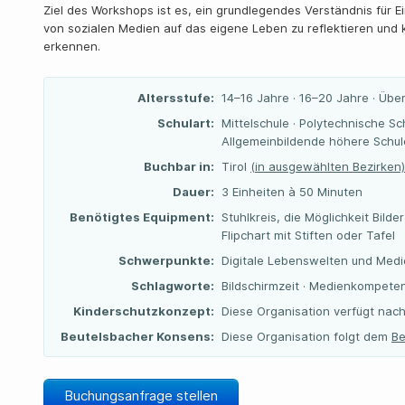
Ziel des Workshops ist es, ein grundlegendes Verständnis für Ei
von sozialen Medien auf das eigene Leben zu reflektieren und
erkennen.
Altersstufe:
14–16 Jahre · 16–20 Jahre · Übe
Schulart:
Mittelschule · Polytechnische Sc
Allgemeinbildende höhere Schul
Buchbar in:
Tirol
(in ausgewählten Bezirken)
Dauer:
3 Einheiten à 50 Minuten
Benötigtes Equipment:
Stuhlkreis, die Möglichkeit Bil
Flipchart mit Stiften oder Tafel
Schwerpunkte:
Digitale Lebenswelten und Med
Schlagworte:
Bildschirmzeit · Medienkompetenz
Kinderschutzkonzept:
Diese Organisation verfügt nach
Beutelsbacher Konsens:
Diese Organisation folgt dem
Be
Buchungsanfrage stellen