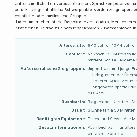
Unterschiedliche Lernvoraussetzungen, Sprachkompetenzen und
berücksichtigt. Inhaltliche Schwerpunkte werden zielgruppenspe
christliche oder muslimische Gruppen.
Judentum erLeben stärkt Demokratieverständnis, Menschenrech
leistet einen Beitrag zu einem respektvollen Zusammenleben in 
Altersstufe:
6-10 Jahre · 10-14 Jahre 
Schulart:
Volksschule · Mittelschul
mittlere Schule · Allgeme
Außerschulische Zielgruppen:
Jugendliche und junge Er
… Lehrgängen der Überbe
… anderen Qualifizierun
… Angeboten speziell für
des AMS
Buchbar in:
Burgenland · Kärnten · St
Dauer:
3 Einheiten à 50 Minuten
Benötigtes Equipment:
Tische und Sessel Alle Ma
Zusatzinformationen:
Auch buchbar - für alter
einfacher Sprache