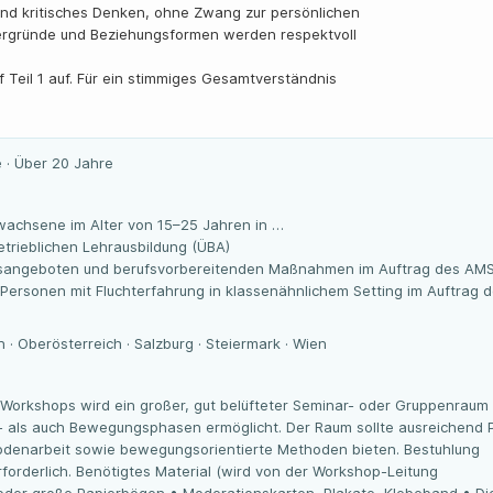
und kritisches Denken, ohne Zwang zur persönlichen
ntergründe und Beziehungsformen werden respektvoll
uf Teil 1 auf. Für ein stimmiges Gesamtverständnis
 · Über 20 Jahre
wachsene im Alter von 15–25 Jahren in …
trieblichen Lehrausbildung (ÜBA)
gsangeboten und berufsvorbereitenden Maßnahmen im Auftrag des AM
 Personen mit Fluchterfahrung in klassenähnlichem Setting im Auftrag 
 · Oberösterreich · Salzburg · Steiermark · Wien
 Workshops wird ein großer, gut belüfteter Seminar- oder Gruppenraum
z- als auch Bewegungsphasen ermöglicht. Der Raum sollte ausreichend P
Bodenarbeit sowie bewegungsorientierte Methoden bieten. Bestuhlung
 erforderlich. Benötigtes Material (wird von der Workshop-Leitung