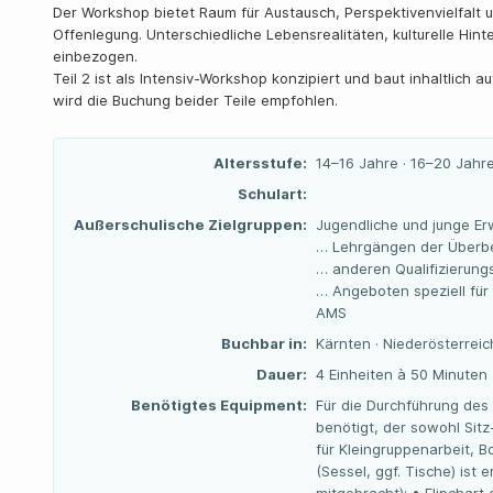
Der Workshop bietet Raum für Austausch, Perspektivenvielfalt 
Offenlegung. Unterschiedliche Lebensrealitäten, kulturelle Hi
einbezogen.
Teil 2 ist als Intensiv-Workshop konzipiert und baut inhaltlich a
wird die Buchung beider Teile empfohlen.
Altersstufe:
14–16 Jahre · 16–20 Jahre
Schulart:
Außerschulische Zielgruppen:
Jugendliche und junge Er
… Lehrgängen der Überbe
… anderen Qualifizierun
… Angeboten speziell für
AMS
Buchbar in:
Kärnten · Niederösterreich
Dauer:
4 Einheiten à 50 Minuten
Benötigtes Equipment:
Für die Durchführung des
benötigt, der sowohl Sit
für Kleingruppenarbeit, 
(Sessel, ggf. Tische) ist