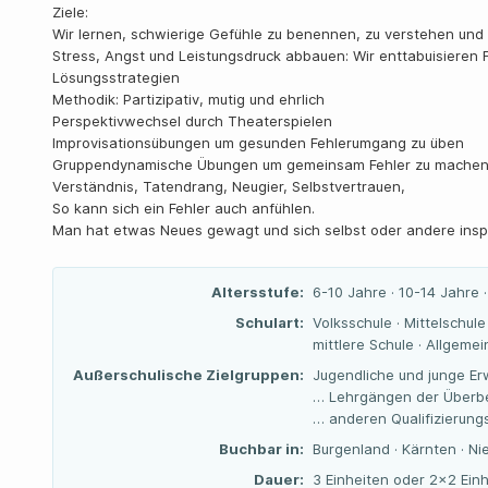
Ziele:
Wir lernen, schwierige Gefühle zu benennen, zu verstehen und k
Stress, Angst und Leistungsdruck abbauen: Wir enttabuisieren 
Lösungsstrategien
Methodik: Partizipativ, mutig und ehrlich
Perspektivwechsel durch Theaterspielen
Improvisationsübungen um gesunden Fehlerumgang zu üben
Gruppendynamische Übungen um gemeinsam Fehler zu machen 
Verständnis, Tatendrang, Neugier, Selbstvertrauen,
So kann sich ein Fehler auch anfühlen.
Man hat etwas Neues gewagt und sich selbst oder andere inspir
Altersstufe:
6-10 Jahre · 10-14 Jahre 
Schulart:
Volksschule · Mittelschul
mittlere Schule · Allgeme
Außerschulische Zielgruppen:
Jugendliche und junge Er
… Lehrgängen der Überbe
… anderen Qualifizierun
Buchbar in:
Burgenland · Kärnten · Ni
Dauer:
3 Einheiten oder 2×2 Einh