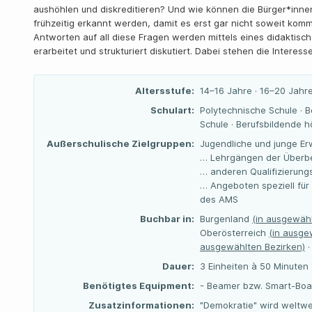
aushöhlen und diskreditieren? Und wie können die Bürger*inn
frühzeitig erkannt werden, damit es erst gar nicht soweit kom
Antworten auf all diese Fragen werden mittels eines didakt
erarbeitet und strukturiert diskutiert. Dabei stehen die Interes
Altersstufe:
14–16 Jahre · 16–20 Jahre
Schulart:
Polytechnische Schule · B
Schule · Berufsbildende 
Außerschulische Zielgruppen:
Jugendliche und junge Er
… Lehrgängen der Überbe
… anderen Qualifizierun
… Angeboten speziell für
des AMS
Buchbar in:
Burgenland
(in ausgewähl
Oberösterreich
(in ausge
ausgewählten Bezirken)
·
Dauer:
3 Einheiten à 50 Minuten
Benötigtes Equipment:
- Beamer bzw. Smart-Boar
Zusatzinformationen:
"Demokratie" wird weltwe