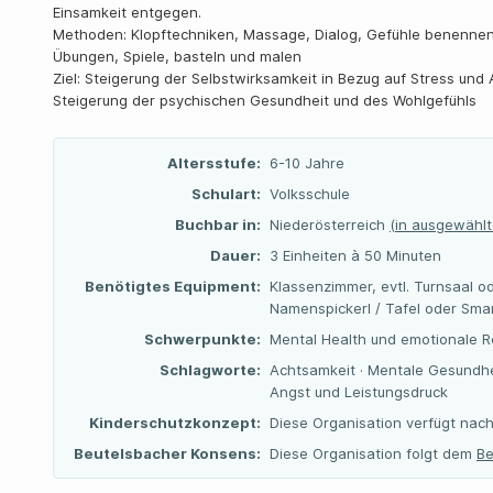
Einsamkeit entgegen.
Methoden: Klopftechniken, Massage, Dialog, Gefühle benennen u
Übungen, Spiele, basteln und malen
Ziel: Steigerung der Selbstwirksamkeit in Bezug auf Stress un
Steigerung der psychischen Gesundheit und des Wohlgefühls
Altersstufe:
6-10 Jahre
Schulart:
Volksschule
Buchbar in:
Niederösterreich
(in ausgewählt
Dauer:
3 Einheiten à 50 Minuten
Benötigtes Equipment:
Klassenzimmer, evtl. Turnsaal o
Namenspickerl / Tafel oder Smar
Schwerpunkte:
Mental Health und emotionale Re
Schlagworte:
Achtsamkeit · Mentale Gesundheit
Angst und Leistungsdruck
Kinderschutzkonzept:
Diese Organisation verfügt nach
Beutelsbacher Konsens:
Diese Organisation folgt dem
Be