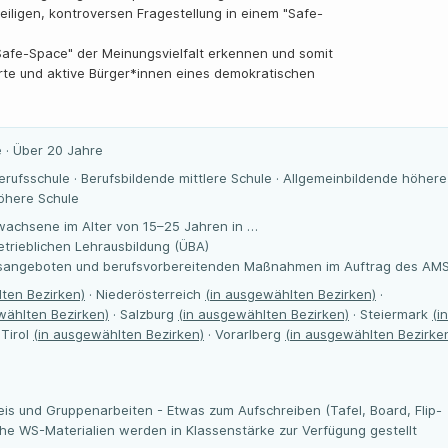
eiligen, kontroversen Fragestellung in einem "Safe-
n "Safe-Space" der Meinungsvielfalt erkennen und somit
ierte und aktive Bürger*innen eines demokratischen
 · Über 20 Jahre
erufsschule · Berufsbildende mittlere Schule · Allgemeinbildende höhere
höhere Schule
wachsene im Alter von 15–25 Jahren in …
trieblichen Lehrausbildung (ÜBA)
gsangeboten und berufsvorbereitenden Maßnahmen im Auftrag des AM
ten Bezirken)
· Niederösterreich
(in ausgewählten Bezirken)
·
wählten Bezirken)
· Salzburg
(in ausgewählten Bezirken)
· Steiermark
(in
 Tirol
(in ausgewählten Bezirken)
· Vorarlberg
(in ausgewählten Bezirke
reis und Gruppenarbeiten - Etwas zum Aufschreiben (Tafel, Board, Flip-
che WS-Materialien werden in Klassenstärke zur Verfügung gestellt