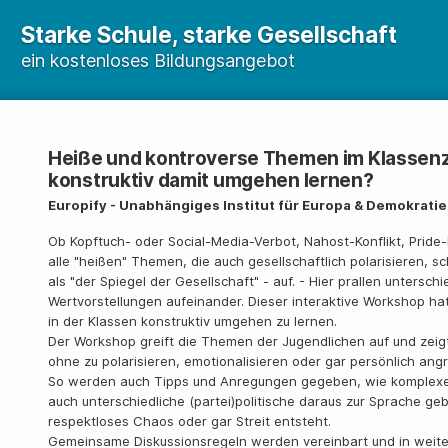
Starke Schule, starke Gesellschaft
ein kostenloses Bildungsangebot
Heiße und kontroverse Themen im Klassen
konstruktiv damit umgehen lernen?
Europify - Unabhängiges Institut für Europa & Demokrati
Ob Kopftuch- oder Social-Media-Verbot, Nahost-Konflikt, Pride-
alle "heißen" Themen, die auch gesellschaftlich polarisieren, sc
als "der Spiegel der Gesellschaft" - auf. - Hier prallen untersc
Wertvorstellungen aufeinander. Dieser interaktive Workshop hat 
in der Klassen konstruktiv umgehen zu lernen.
Der Workshop greift die Themen der Jugendlichen auf und zeig
ohne zu polarisieren, emotionalisieren oder gar persönlich an
So werden auch Tipps und Anregungen gegeben, wie komplexe S
auch unterschiedliche (partei)politische daraus zur Sprache g
respektloses Chaos oder gar Streit entsteht.
Gemeinsame Diskussionsregeln werden vereinbart und in weiter