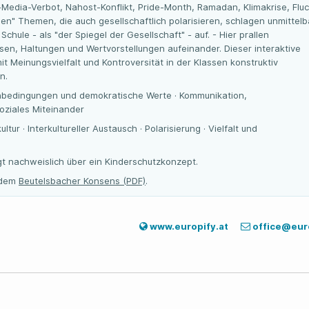
-Media-Verbot, Nahost-Konflikt, Pride-Month, Ramadan, Klimakrise, Flu
ißen" Themen, die auch gesellschaftlich polarisieren, schlagen unmittelb
 Schule - als "der Spiegel der Gesellschaft" - auf. - Hier prallen
sen, Haltungen und Wertvorstellungen aufeinander. Dieser interaktive
it Meinungsvielfalt und Kontroversität in der Klassen konstruktiv
n.
nbedingungen und demokratische Werte · Kommunikation,
oziales Miteinander
tur · Interkultureller Austausch · Polarisierung · Vielfalt und
gt nachweislich über ein Kinderschutzkonzept.
t dem
Beutelsbacher Konsens (PDF)
.
www.europify.at
office@euro