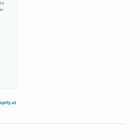
cht
ar
pify.at