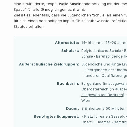
eine strukturierte, respektvolle Auseinandersetzung mit der jew
Space" für alle (!) möglich gemacht wird.
Ziel ist es jedenfalls, dass die Jugendlichen 'Schule' als eine
für sich einen nachhaltigen Impuls für selbstbewusste, reflekt
Staates erhalten.
Altersstufe:
14–16 Jahre · 16–20 Jahre
Schulart:
Polytechnische Schule · B
Schule · Berufsbildende 
Außerschulische Zielgruppen:
Jugendliche und junge Er
… Lehrgängen der Überbe
… anderen Qualifizierun
Buchbar in:
Burgenland
(in ausgewähl
Oberösterreich
(in ausge
ausgewählten Bezirken)
·
Wien
Dauer:
3 Einheiten à 50 Minuten
Benötigtes Equipment:
- Platz für einen Sesselk
Chart) - Beamer - sämtli