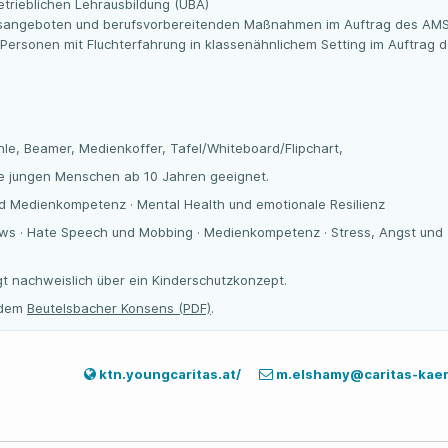
trieblichen Lehrausbildung (ÜBA)
gsangeboten und berufsvorbereitenden Maßnahmen im Auftrag des AM
 Personen mit Fluchterfahrung in klassenähnlichem Setting im Auftrag 
hle, Beamer, Medienkoffer, Tafel/Whiteboard/Flipchart,
lle jungen Menschen ab 10 Jahren geeignet.
d Medienkompetenz · Mental Health und emotionale Resilienz
ews · Hate Speech und Mobbing · Medienkompetenz · Stress, Angst und
gt nachweislich über ein Kinderschutzkonzept.
t dem
Beutelsbacher Konsens (PDF)
.
ktn.youngcaritas.at/
m.elshamy@caritas-kaer