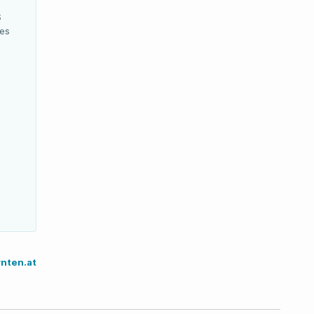
S
des
nten.at