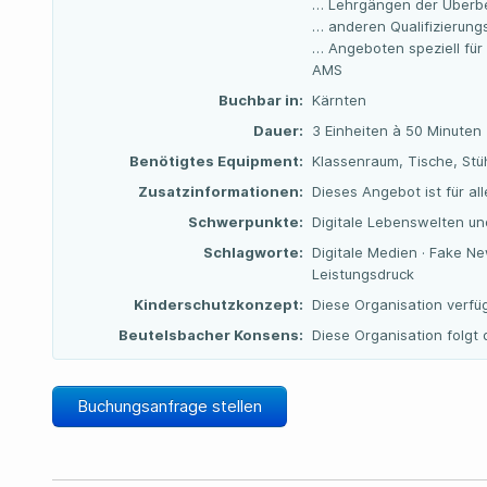
… Lehrgängen der Überbe
… anderen Qualifizierun
… Angeboten speziell für
AMS
Buchbar in:
Kärnten
Dauer:
3 Einheiten à 50 Minuten
Benötigtes Equipment:
Klassenraum, Tische, Stü
Zusatzinformationen:
Dieses Angebot ist für a
Schwerpunkte:
Digitale Lebenswelten un
Schlagworte:
Digitale Medien · Fake N
Leistungsdruck
Kinderschutzkonzept:
Diese Organisation verfü
Beutelsbacher Konsens:
Diese Organisation folg
Buchungsanfrage stellen