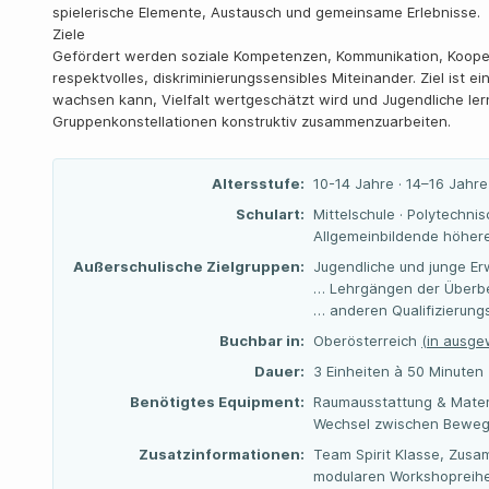
spielerische Elemente, Austausch und gemeinsame Erlebnisse.
Ziele
Gefördert werden soziale Kompetenzen, Kommunikation, Kooper
respektvolles, diskriminierungssensibles Miteinander. Ziel ist e
wachsen kann, Vielfalt wertgeschätzt wird und Jugendliche le
Gruppenkonstellationen konstruktiv zusammenzuarbeiten.
Altersstufe:
10-14 Jahre · 14–16 Jahre
Schulart:
Mittelschule · Polytechnis
Allgemeinbildende höhere
Außerschulische Zielgruppen:
Jugendliche und junge Er
… Lehrgängen der Überbe
… anderen Qualifizierun
Buchbar in:
Oberösterreich
(in ausge
Dauer:
3 Einheiten à 50 Minuten
Benötigtes Equipment:
Raumausstattung & Mater
Wechsel zwischen Bewegun
Zusatzinformationen:
Team Spirit Klasse, Zusa
modularen Workshopreihe