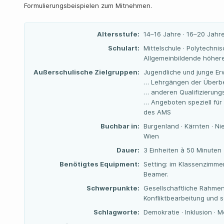
Formulierungsbeispielen zum Mitnehmen.
Altersstufe:
14–16 Jahre · 16–20 Jahr
Schulart:
Mittelschule · Polytechnis
Allgemeinbildende höhere
Außerschulische Zielgruppen:
Jugendliche und junge Er
… Lehrgängen der Überbe
… anderen Qualifizierun
… Angeboten speziell für
des AMS
Buchbar in:
Burgenland · Kärnten · Nie
Wien
Dauer:
3 Einheiten à 50 Minuten
Benötigtes Equipment:
Setting: im Klassenzimmer
Beamer.
Schwerpunkte:
Gesellschaftliche Rahme
Konfliktbearbeitung und s
Schlagworte:
Demokratie · Inklusion · 