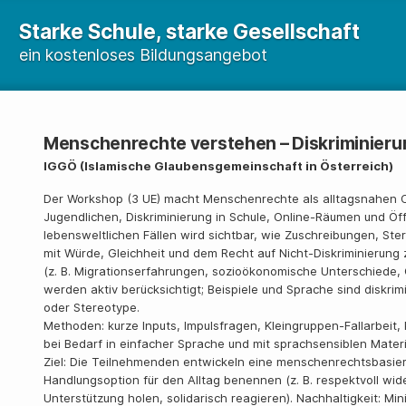
Starke Schule, starke Gesellschaft
ein kostenloses Bildungsangebot
Menschenrechte verstehen – Diskriminier
IGGÖ (Islamische Glaubensgemeinschaft in Österreich)
Der Workshop (3 UE) macht Menschenrechte als alltagsnahen Or
Jugendlichen, Diskriminierung in Schule, Online-Räumen und Öf
lebensweltlichen Fällen wird sichtbar, wie Zuschreibungen, St
mit Würde, Gleichheit und dem Recht auf Nicht-Diskriminieru
(z. B. Migrationserfahrungen, sozioökonomische Unterschiede
werden aktiv berücksichtigt; Beispiele und Sprache sind diskrim
oder Stereotype.
Methoden: kurze Inputs, Impulsfragen, Kleingruppen-Fallarbeit
bei Bedarf in einfacher Sprache und mit sprachsensiblen Materi
Ziel: Die Teilnehmenden entwickeln eine menschenrechtsbasie
Handlungsoption für den Alltag benennen (z. B. respektvoll wi
Unterstützung holen, solidarisch reagieren). Nachhaltigkeit: Mi