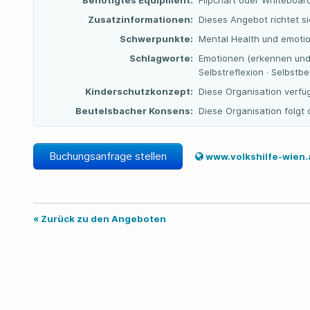
Benötigtes Equipment:
Flipchart oder Whiteboard
Zusatzinformationen:
Dieses Angebot richtet s
Schwerpunkte:
Mental Health und emotio
Schlagworte:
Emotionen (erkennen und r
Selbstreflexion · Selbstb
Kinderschutzkonzept:
Diese Organisation verfü
Beutelsbacher Konsens:
Diese Organisation folg
Buchungsanfrage stellen
www.volkshilfe-wien.at/angebote-se
« Zurück zu den Angeboten