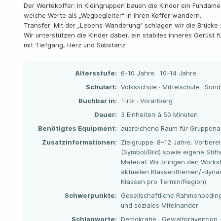
Der Wertekoffer: In Kleingruppen bauen die Kinder ein Fundame
welche Werte als „Wegbegleiter“ in ihren Koffer wandern.
Transfer: Mit der „Lebens-Wanderung“ schlagen wir die Brücke 
Wir unterstützen die Kinder dabei, ein stabiles inneres Gerüst
mit Tiefgang, Herz und Substanz.
Altersstufe:
6-10 Jahre · 10-14 Jahre
Schulart:
Volksschule · Mittelschule · Son
Buchbar in:
Tirol · Vorarlberg
Dauer:
3 Einheiten à 50 Minuten
Benötigtes Equipment:
ausreichend Raum für Gruppenarb
Zusatzinformationen:
Zielgruppe: 8–12 Jahre. Vorbere
(Symbol/Bild) sowie eigene Stift
Material: Wir bringen den Worksho
aktuellen Klassenthemen/-dyna
Klassen pro Termin/Region).
Schwerpunkte:
Gesellschaftliche Rahmenbeding
und soziales Miteinander
Schlagworte:
Demokratie · Gewaltprävention · 