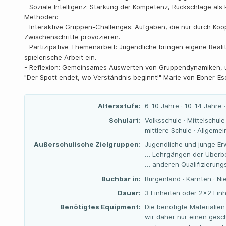
- Soziale Intelligenz: Stärkung der Kompetenz, Rückschläge als
Methoden:
- Interaktive Gruppen-Challenges: Aufgaben, die nur durch Koo
Zwischenschritte provozieren.
- Partizipative Themenarbeit: Jugendliche bringen eigene Reali
spielerische Arbeit ein.
- Reflexion: Gemeinsames Auswerten von Gruppendynamiken, um
"Der Spott endet, wo Verständnis beginnt!" Marie von Ebner-E
Altersstufe:
6-10 Jahre · 10-14 Jahre 
Schulart:
Volksschule · Mittelschul
mittlere Schule · Allgeme
Außerschulische Zielgruppen:
Jugendliche und junge Er
… Lehrgängen der Überbe
… anderen Qualifizierun
Buchbar in:
Burgenland · Kärnten · Ni
Dauer:
3 Einheiten oder 2×2 Einh
Benötigtes Equipment:
Die benötigte Materialien
wir daher nur einen gesc