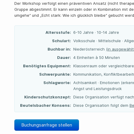
Der Workshop verfolgt einen präventiven Ansatz (nicht therapeut
Gruppe abgestimmt. Er kann einzeln oder in Kombination mit de
umgehe“ und „Echt stark: Wie ich glücklich bleibe“ gebucht wer
Altersstufe:
6-10 Jahre · 10-14 Jahre
Schulart:
Volksschule · Mittelschule · All
Buchbar in:
Niederösterreich
(in ausgewählt
Dauer:
4 Einheiten à 50 Minuten
Benötigtes Equipment:
Klassenraum oder vergleichbar
Schwerpunkte:
Kommunikation, Konfliktbearbeit
Schlagworte:
Achtsamkeit · Emotionen (erkenne
Angst und Leistungsdruck
Kinderschutzkonzept:
Diese Organisation verfügt nach
Beutelsbacher Konsens:
Diese Organisation folgt dem
Be
Buchungsanfrage stellen