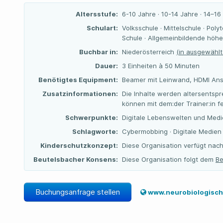
Altersstufe:
6-10 Jahre · 10-14 Jahre · 14–16
Schulart:
Volksschule · Mittelschule · Pol
Schule · Allgemeinbildende höhe
Buchbar in:
Niederösterreich
(in ausgewählt
Dauer:
3 Einheiten à 50 Minuten
Benötigtes Equipment:
Beamer mit Leinwand, HDMI Ans
Zusatzinformationen:
Die Inhalte werden altersents
können mit dem:der Trainer:in f
Schwerpunkte:
Digitale Lebenswelten und Medi
Schlagworte:
Cybermobbing · Digitale Medien
Kinderschutzkonzept:
Diese Organisation verfügt nach
Beutelsbacher Konsens:
Diese Organisation folgt dem
Be
Buchungsanfrage stellen
www.neurobiologische-po