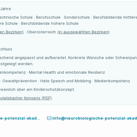
 Jahre
ytechnische Schule · Berufsschule · Sonderschule · Berufsbildende mittler
re Schule · Berufsbildende höhere Schule
en Bezirken)
· Oberösterreich
(in ausgewählten Bezirken)
chluss
prechend angepasst und aufbereitet. Konkrete Wünsche oder Schwerpun
estgelegt werden.
enkompetenz · Mental Health und emotionale Resilienz
 · Gewaltprävention · Hate Speech und Mobbing · Medienkompetenz
weislich über ein Kinderschutzkonzept.
utelsbacher Konsens (PDF)
.
tenzial-akademie.at
info@neurobiologische-potenzial-akad