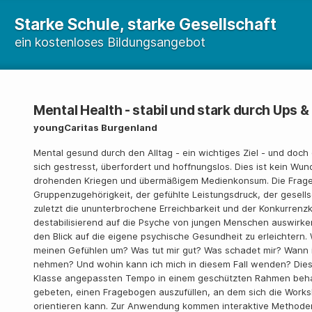
Starke Schule, starke Gesellschaft
ein kostenloses Bildungsangebot
Mental Health - stabil und stark durch Ups 
youngCaritas Burgenland
Mental gesund durch den Alltag - ein wichtiges Ziel - und doch 
sich gestresst, überfordert und hoffnungslos. Dies ist kein Wun
drohenden Kriegen und übermäßigem Medienkonsum. Die Frage 
Gruppenzugehörigkeit, der gefühlte Leistungsdruck, der gesell
zuletzt die ununterbrochene Erreichbarkeit und der Konkurrenzk
destabilisierend auf die Psyche von jungen Menschen auswirken
den Blick auf die eigene psychische Gesundheit zu erleichtern. W
meinen Gefühlen um? Was tut mir gut? Was schadet mir? Wann ist
nehmen? Und wohin kann ich mich in diesem Fall wenden? Die
Klasse angepassten Tempo in einem geschützten Rahmen behan
gebeten, einen Fragebogen auszufüllen, an dem sich die Worksho
orientieren kann. Zur Anwendung kommen interaktive Methoden,