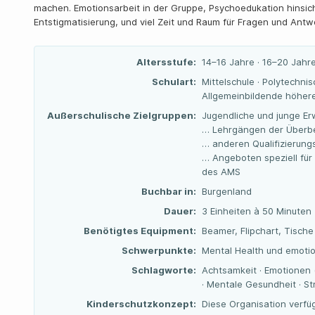
machen. Emotionsarbeit in der Gruppe, Psychoedukation hinsic
Entstigmatisierung, und viel Zeit und Raum für Fragen und Ant
Altersstufe:
14–16 Jahre · 16–20 Jahre
Schulart:
Mittelschule · Polytechnis
Allgemeinbildende höhere
Außerschulische Zielgruppen:
Jugendliche und junge Er
… Lehrgängen der Überbe
… anderen Qualifizierun
… Angeboten speziell für
des AMS
Buchbar in:
Burgenland
Dauer:
3 Einheiten à 50 Minuten
Benötigtes Equipment:
Beamer, Flipchart, Tische
Schwerpunkte:
Mental Health und emotio
Schlagworte:
Achtsamkeit · Emotionen 
· Mentale Gesundheit · S
Kinderschutzkonzept:
Diese Organisation verfü