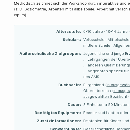
Methodisch zeichnet sich der Workshop durch interaktive und 
(z. B.: Soziometrie, Arbeiten mit Fallbeispiele, Arbeit mit vers
Inputs).
Altersstufe:
6-10 Jahre · 10-14 Jahre 
Schulart:
Volksschule · Mittelschul
mittlere Schule · Allgeme
Außerschulische Zielgruppen:
Jugendliche und junge Er
… Lehrgängen der Überbe
… anderen Qualifizierun
… Angeboten speziell für
des AMS
Buchbar in:
Burgenland
(in ausgewähl
Oberösterreich
(in ausge
ausgewählten Bezirken)
·
Dauer:
3 Einheiten à 50 Minuten
Benötigtes Equipment:
Beamer und Laptop oder
Zusatzinformationen:
Empfohlen für Kinder und
Schwerpunkte:
Gesellschaftliche Rahme