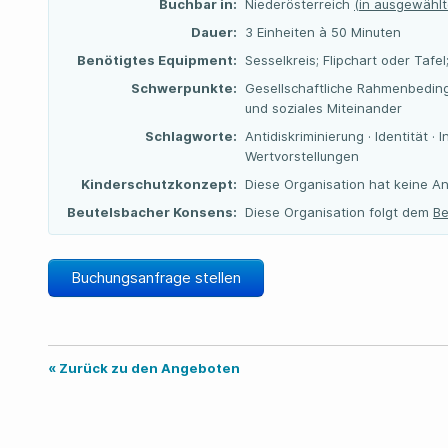
Buchbar in:
Niederösterreich
(in ausgewählt
Dauer:
3 Einheiten à 50 Minuten
Benötigtes Equipment:
Sesselkreis; Flipchart oder Tafel;
Schwerpunkte:
Gesellschaftliche Rahmenbeding
und soziales Miteinander
Schlagworte:
Antidiskriminierung · Identität · 
Wertvorstellungen
Kinderschutzkonzept:
Diese Organisation hat keine 
Beutelsbacher Konsens:
Diese Organisation folgt dem
Be
Buchungsanfrage stellen
« Zurück zu den Angeboten