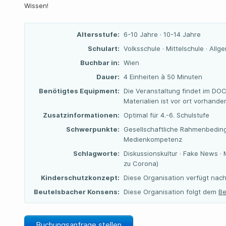
Wissen!
Altersstufe:
6-10 Jahre · 10-14 Jahre
Schulart:
Volksschule · Mittelschule · All
Buchbar in:
Wien
Dauer:
4 Einheiten à 50 Minuten
Benötigtes Equipment:
Die Veranstaltung findet im DO
Materialien ist vor ort vorhande
Zusatzinformationen:
Optimal für 4.-6. Schulstufe
Schwerpunkte:
Gesellschaftliche Rahmenbeding
Medienkompetenz
Schlagworte:
Diskussionskultur · Fake News ·
zu Corona)
Kinderschutzkonzept:
Diese Organisation verfügt nach
Beutelsbacher Konsens:
Diese Organisation folgt dem
Be
Buchungsanfrage stellen