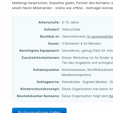
Mobbings besprochen, Empathie geübt, Formen des Kontakts ref
einem fairen Miteinander - online wie offline - beitragen könne
Altersstufe:
6-10 Jahre
Schulart:
Volksschule
Buchbar in:
Oberösterreich
(in ausgewählte
Dauer:
3 Einheiten à 50 Minuten
Benötigtes Equipment:
Sesselkreis, genug Platz für Arb
Zusatzinformationen:
Dieser Workshop ist für Kinder a
Teil des Angebots und ermöglic
Schwerpunkte:
Kommunikation, Konfliktbearbeit
Medienkompetenz
Schlagworte:
Demokratie · Digitale Medien · 
Kinderschutzkonzept:
Diese Organisation hat keine 
Beutelsbacher Konsens:
Diese Organisation folgt dem
Be
Buchungsanfrage stellen