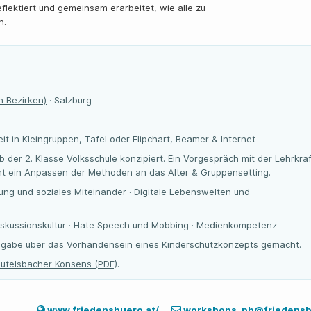
lektiert und gemeinsam erarbeitet, wie alle zu
n.
n Bezirken)
· Salzburg
eit in Kleingruppen, Tafel oder Flipchart, Beamer & Internet
b der 2. Klasse Volksschule konzipiert. Ein Vorgespräch mit der Lehrkraf
ht ein Anpassen der Methoden an das Alter & Gruppensetting.
ung und soziales Miteinander · Digitale Lebenswelten und
Diskussionskultur · Hate Speech und Mobbing · Medienkompetenz
Angabe über das Vorhandensein eines Kinderschutzkonzepts gemacht.
utelsbacher Konsens (PDF)
.
www.friedensbuero.at/
workshops_pb@friedensb