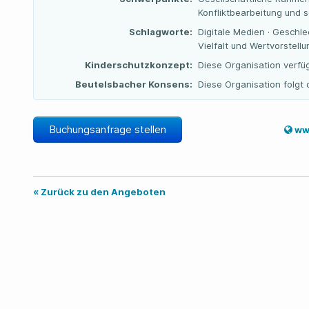
Konfliktbearbeitung und s
Schlagworte:
Digitale Medien · Geschle
Vielfalt und Wertvorstell
Kinderschutzkonzept:
Diese Organisation verfü
Beutelsbacher Konsens:
Diese Organisation folg
Buchungsanfrage stellen
www
« Zurück zu den Angeboten