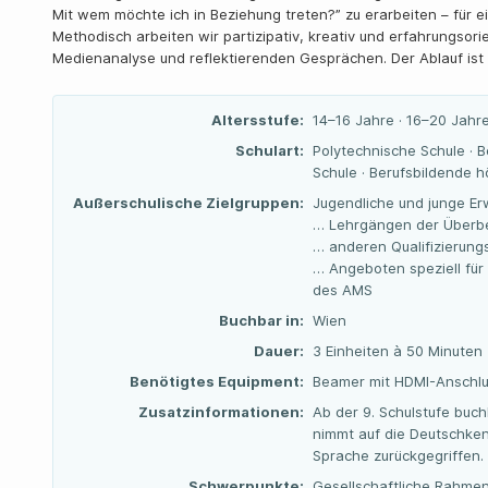
Mit wem möchte ich in Beziehung treten?” zu erarbeiten – für e
Methodisch arbeiten wir partizipativ, kreativ und erfahrungsori
Medienanalyse und reflektierenden Gesprächen. Der Ablauf ist 
Altersstufe:
14–16 Jahre · 16–20 Jahre
Schulart:
Polytechnische Schule · B
Schule · Berufsbildende 
Außerschulische Zielgruppen:
Jugendliche und junge Er
… Lehrgängen der Überbe
… anderen Qualifizierun
… Angeboten speziell für
des AMS
Buchbar in:
Wien
Dauer:
3 Einheiten à 50 Minuten
Benötigtes Equipment:
Beamer mit HDMI-Anschlus
Zusatzinformationen:
Ab der 9. Schulstufe buc
nimmt auf die Deutschken
Sprache zurückgegriffen.
Schwerpunkte:
Gesellschaftliche Rahme