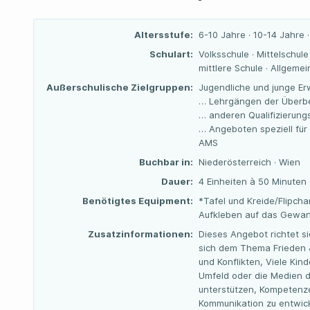
Altersstufe:
6-10 Jahre · 10-14 Jahre 
Schulart:
Volksschule · Mittelschul
mittlere Schule · Allgeme
Außerschulische Zielgruppen:
Jugendliche und junge Er
… Lehrgängen der Überbe
… anderen Qualifizierun
… Angeboten speziell für
AMS
Buchbar in:
Niederösterreich · Wien
Dauer:
4 Einheiten à 50 Minuten
Benötigtes Equipment:
*Tafel und Kreide/Flipch
Aufkleben auf das Gewa
Zusatzinformationen:
Dieses Angebot richtet s
sich dem Thema Frieden &
und Konflikten, Viele Kin
Umfeld oder die Medien d
unterstützen, Kompetenze
Kommunikation zu entwick