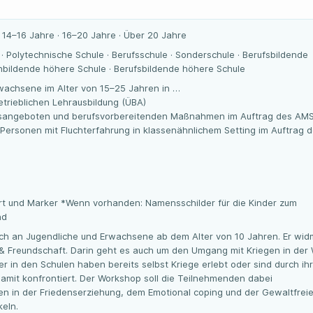
· 14–16 Jahre · 16–20 Jahre · Über 20 Jahre
e · Polytechnische Schule · Berufsschule · Sonderschule · Berufsbildende
inbildende höhere Schule · Berufsbildende höhere Schule
wachsene im Alter von 15–25 Jahren in …
trieblichen Lehrausbildung (ÜBA)
gsangeboten und berufsvorbereitenden Maßnahmen im Auftrag des AM
 Personen mit Fluchterfahrung in klassenähnlichem Setting im Auftrag 
art und Marker *Wenn vorhanden: Namensschilder für die Kinder zum
nd
ich an Jugendliche und Erwachsene ab dem Alter von 10 Jahren. Er wid
 Freundschaft. Darin geht es auch um den Umgang mit Kriegen in der 
der in den Schulen haben bereits selbst Kriege erlebt oder sind durch ihr
amit konfrontiert. Der Workshop soll die Teilnehmenden dabei
n in der Friedenserziehung, dem Emotional coping und der Gewaltfrei
eln.