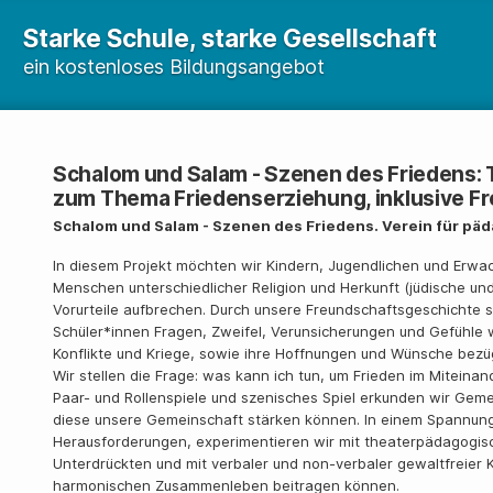
Starke Schule, starke Gesellschaft
ein kostenloses Bildungsangebot
Schalom und Salam - Szenen des Friedens
zum Thema Friedenserziehung, inklusive F
Schalom und Salam - Szenen des Friedens. Verein für päd
In diesem Projekt möchten wir Kindern, Jugendlichen und Er
Menschen unterschiedlicher Religion und Herkunft (jüdische un
Vorurteile aufbrechen. Durch unsere Freundschaftsgeschichte s
Schüler*innen Fragen, Zweifel, Verunsicherungen und Gefühle 
Konflikte und Kriege, sowie ihre Hoffnungen und Wünsche bezü
Wir stellen die Frage: was kann ich tun, um Frieden im Mitein
Paar- und Rollenspiele und szenisches Spiel erkunden wir Gem
diese unsere Gemeinschaft stärken können. In einem Spannung
Herausforderungen, experimentieren wir mit theaterpädagogi
Unterdrückten und mit verbaler und non-verbaler gewaltfreier
harmonischen Zusammenleben beitragen können.