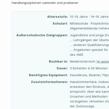
Handlungsoptionen sammeln und probieren
Altersstufe:
10-14 Jahre · 14–16 Jahre
Schulart:
Mittelschule · Polytechnis
Allgemeinbildende höhere
Außerschulische Zielgruppen:
Jugendliche und junge Er
… Lehrgängen der Überbe
… anderen Qualifizierun
… Angeboten speziell für
des AMS
Buchbar in:
Niederösterreich
(in aus
Dauer:
3 Einheiten à 50 Minuten
Benötigtes Equipment:
Sesselkreis, Beamer, Flip
Zusatzinformationen:
Hasskommentare, insbeso
erwecken den Eindruck, d
entspricht. Aber wie ka
Ursachen und Methoden v
vorzugehen. Hinsehen sta
der Zivilcourage.