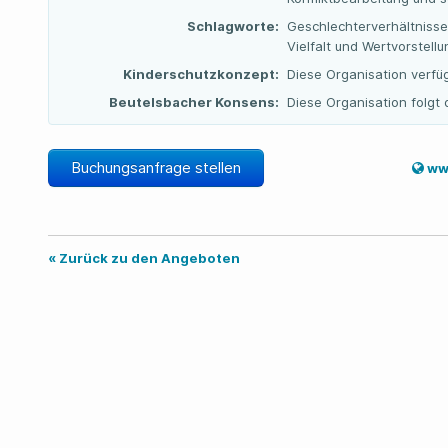
Schlagworte:
Geschlechterverhältnisse 
Vielfalt und Wertvorstell
Kinderschutzkonzept:
Diese Organisation verfü
Beutelsbacher Konsens:
Diese Organisation folg
Buchungsanfrage stellen
www
« Zurück zu den Angeboten