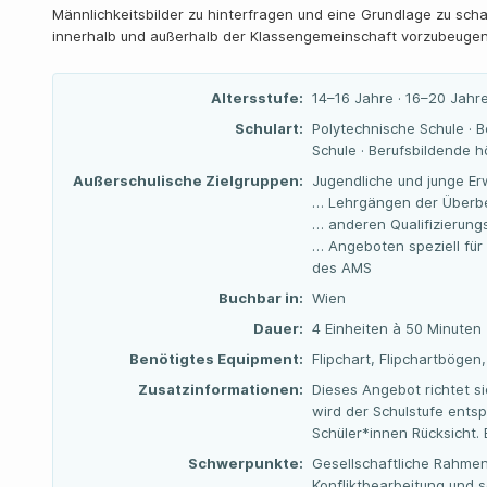
Männlichkeitsbilder zu hinterfragen und eine Grundlage zu sc
innerhalb und außerhalb der Klassengemeinschaft vorzubeugen
Altersstufe:
14–16 Jahre · 16–20 Jahr
Schulart:
Polytechnische Schule · B
Schule · Berufsbildende 
Außerschulische Zielgruppen:
Jugendliche und junge Er
… Lehrgängen der Überbe
… anderen Qualifizierun
… Angeboten speziell für
des AMS
Buchbar in:
Wien
Dauer:
4 Einheiten à 50 Minuten
Benötigtes Equipment:
Flipchart, Flipchartböge
Zusatzinformationen:
Dieses Angebot richtet s
wird der Schulstufe ents
Schüler*innen Rücksicht. 
Schwerpunkte:
Gesellschaftliche Rahme
Konfliktbearbeitung und s