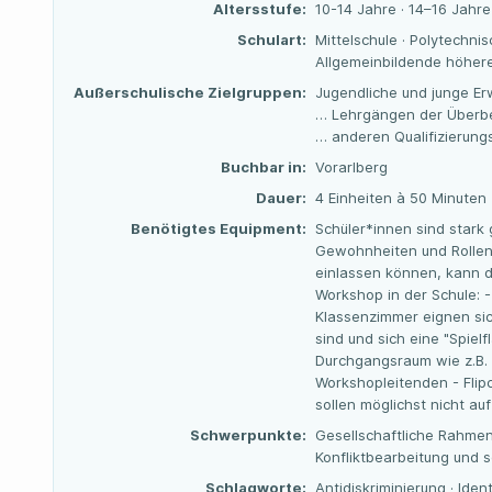
Altersstufe:
10-14 Jahre · 14–16 Jahre
Schulart:
Mittelschule · Polytechnis
Allgemeinbildende höhere
Außerschulische Zielgruppen:
Jugendliche und junge Er
… Lehrgängen der Überbe
… anderen Qualifizierun
Buchbar in:
Vorarlberg
Dauer:
4 Einheiten à 50 Minuten
Benötigtes Equipment:
Schüler*innen sind stark
Gewohnheiten und Rollen
einlassen können, kann di
Workshop in der Schule: -
Klassenzimmer eignen sic
sind und sich eine "Spiel
Durchgangsraum wie z.B. d
Workshopleitenden - Flipc
sollen möglichst nicht a
Schwerpunkte:
Gesellschaftliche Rahme
Konfliktbearbeitung und s
Schlagworte:
Antidiskriminierung · Ident