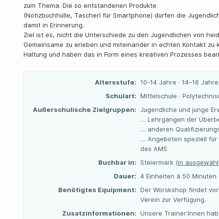
zum Thema. Die so entstandenen Produkte
(Notizbuchhülle, Tascherl für Smartphone) dürfen die Jugendl
damit in Erinnerung.
Ziel ist es, nicht die Unterschiede zu den Jugendlichen von he
Gemeinsame zu erleben und miteinander in echten Kontakt zu k
Haltung und haben das in Form eines kreativen Prozesses bearb
Altersstufe:
10-14 Jahre · 14–16 Jahre
Schulart:
Mittelschule · Polytechni
Außerschulische Zielgruppen:
Jugendliche und junge Er
… Lehrgängen der Überbe
… anderen Qualifizierun
… Angeboten speziell für
des AMS
Buchbar in:
Steiermark
(in ausgewähl
Dauer:
4 Einheiten à 50 Minuten
Benötigtes Equipment:
Der Worskshop findet vor O
Verein zur Verfügung.
Zusatzinformationen:
Unsere Trainer:Innen ha