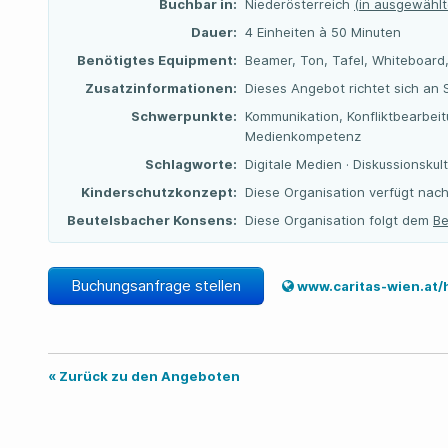
Buchbar in:
Niederösterreich
(in ausgewählt
Dauer:
4 Einheiten à 50 Minuten
Benötigtes Equipment:
Beamer, Ton, Tafel, Whiteboard, 
Zusatzinformationen:
Dieses Angebot richtet sich an 
Schwerpunkte:
Kommunikation, Konfliktbearbeit
Medienkompetenz
Schlagworte:
Digitale Medien · Diskussionsku
Kinderschutzkonzept:
Diese Organisation verfügt nach
Beutelsbacher Konsens:
Diese Organisation folgt dem
Be
Buchungsanfrage stellen
www.caritas-wien.at/hilf
« Zurück zu den Angeboten