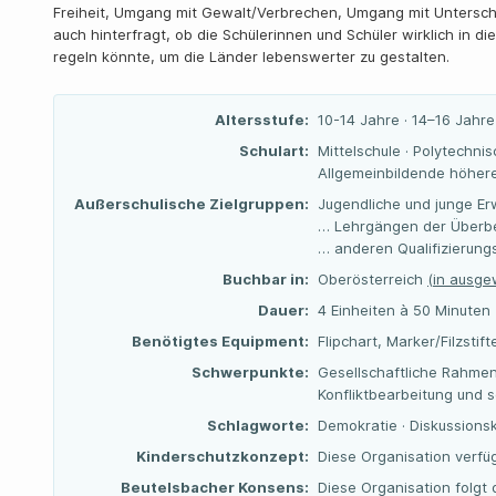
Freiheit, Umgang mit Gewalt/Verbrechen, Umgang mit Unterschi
auch hinterfragt, ob die Schülerinnen und Schüler wirklich in 
regeln könnte, um die Länder lebenswerter zu gestalten.
Altersstufe:
10-14 Jahre · 14–16 Jahre
Schulart:
Mittelschule · Polytechnis
Allgemeinbildende höhere
Außerschulische Zielgruppen:
Jugendliche und junge Er
… Lehrgängen der Überbe
… anderen Qualifizierun
Buchbar in:
Oberösterreich
(in ausge
Dauer:
4 Einheiten à 50 Minuten
Benötigtes Equipment:
Flipchart, Marker/Filzstif
Schwerpunkte:
Gesellschaftliche Rahme
Konfliktbearbeitung und s
Schlagworte:
Demokratie · Diskussionsku
Kinderschutzkonzept:
Diese Organisation verfü
Beutelsbacher Konsens:
Diese Organisation folg