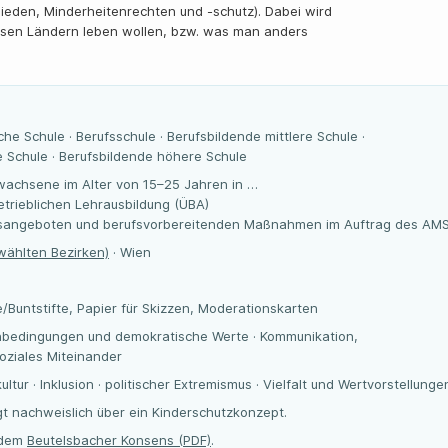
eden, Minderheitenrechten und -schutz). Dabei wird
diesen Ländern leben wollen, bzw. was man anders
che Schule · Berufsschule · Berufsbildende mittlere Schule ·
 Schule · Berufsbildende höhere Schule
wachsene im Alter von 15–25 Jahren in …
trieblichen Lehrausbildung (ÜBA)
gsangeboten und berufsvorbereitenden Maßnahmen im Auftrag des AM
wählten Bezirken)
· Wien
te/Buntstifte, Papier für Skizzen, Moderationskarten
nbedingungen und demokratische Werte · Kommunikation,
oziales Miteinander
ltur · Inklusion · politischer Extremismus · Vielfalt und Wertvorstellunge
gt nachweislich über ein Kinderschutzkonzept.
t dem
Beutelsbacher Konsens (PDF)
.