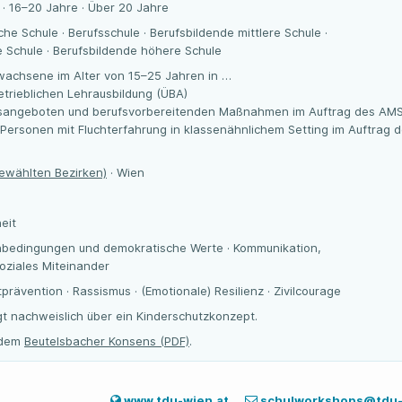
 · 16–20 Jahre · Über 20 Jahre
che Schule · Berufsschule · Berufsbildende mittlere Schule ·
 Schule · Berufsbildende höhere Schule
wachsene im Alter von 15–25 Jahren in …
trieblichen Lehrausbildung (ÜBA)
gsangeboten und berufsvorbereitenden Maßnahmen im Auftrag des AM
 Personen mit Fluchterfahrung in klassenähnlichem Setting im Auftrag 
gewählten Bezirken)
· Wien
eit
nbedingungen und demokratische Werte · Kommunikation,
oziales Miteinander
prävention · Rassismus · (Emotionale) Resilienz · Zivilcourage
gt nachweislich über ein Kinderschutzkonzept.
t dem
Beutelsbacher Konsens (PDF)
.
www.tdu-wien.at
schulworkshops@tdu-