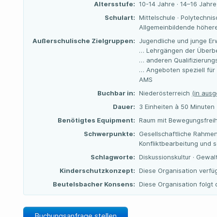
Altersstufe:
10-14 Jahre · 14–16 Jahre
Schulart:
Mittelschule · Polytechnis
Allgemeinbildende höhere
Außerschulische Zielgruppen:
Jugendliche und junge Er
… Lehrgängen der Überbe
… anderen Qualifizierun
… Angeboten speziell für
AMS
Buchbar in:
Niederösterreich
(in aus
Dauer:
3 Einheiten à 50 Minuten
Benötigtes Equipment:
Raum mit Bewegungsfreih
Schwerpunkte:
Gesellschaftliche Rahme
Konfliktbearbeitung und s
Schlagworte:
Diskussionskultur · Gewalt
Kinderschutzkonzept:
Diese Organisation verfü
Beutelsbacher Konsens:
Diese Organisation folg
Buchungsanfrage stellen