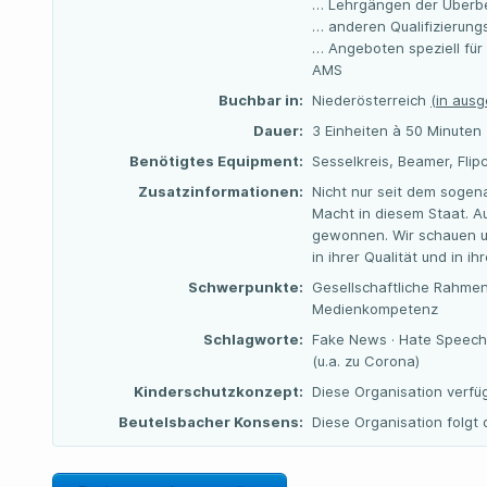
… Lehrgängen der Überbe
… anderen Qualifizierun
… Angeboten speziell für
AMS
Buchbar in:
Niederösterreich
(in aus
Dauer:
3 Einheiten à 50 Minuten
Benötigtes Equipment:
Sesselkreis, Beamer, Flip
Zusatzinformationen:
Nicht nur seit dem sogen
Macht in diesem Staat. 
gewonnen. Wir schauen u
in ihrer Qualität und in 
Schwerpunkte:
Gesellschaftliche Rahme
Medienkompetenz
Schlagworte:
Fake News · Hate Speech
(u.a. zu Corona)
Kinderschutzkonzept:
Diese Organisation verfü
Beutelsbacher Konsens:
Diese Organisation folg