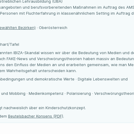
trieblichen Lehrausbildung (ÜBA)
gsangeboten und berufsvorbereitenden Maßnahmen im Auftrag des AM
 Personen mit Fluchterfahrung in klassenähnlichem Setting im Auftrag 
gewählten Bezirken)
· Oberösterreich
chart/Tafel
annten IBIZA-Skandal wissen wir über die Bedeutung von Medien und d
Auch FAKE-News und Verschwörungstheorien haben massiv an Bedeutu
ns den Einfluss der Medien an und erarbeiten gemeinsam, wie man Me
ihrem Wahrheitsgehalt unterscheiden kann.
nbedingungen und demokratische Werte · Digitale Lebenswelten und
 und Mobbing · Medienkompetenz · Polarisierung · Verschwörungstheor
gt nachweislich über ein Kinderschutzkonzept.
t dem
Beutelsbacher Konsens (PDF)
.