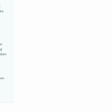
S
des
er
ng
dien
ien