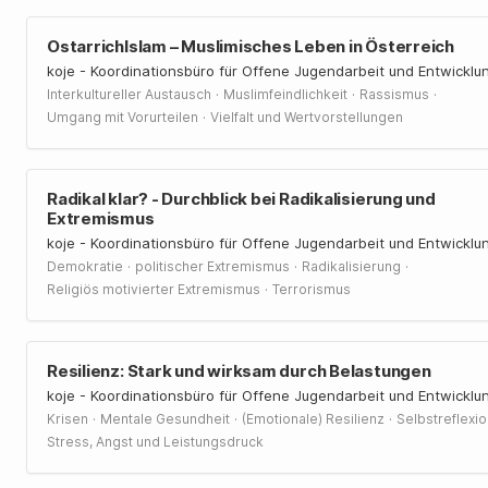
OstarrichIslam – Muslimisches Leben in Österreich
koje - Koordinationsbüro für Offene Jugendarbeit und Entwicklu
·
·
·
Interkultureller Austausch
Muslimfeindlichkeit
Rassismus
·
Umgang mit Vorurteilen
Vielfalt und Wertvorstellungen
Radikal klar? - Durchblick bei Radikalisierung und
Extremismus
koje - Koordinationsbüro für Offene Jugendarbeit und Entwicklu
·
·
·
Demokratie
politischer Extremismus
Radikalisierung
·
Religiös motivierter Extremismus
Terrorismus
Resilienz: Stark und wirksam durch Belastungen
koje - Koordinationsbüro für Offene Jugendarbeit und Entwicklu
·
·
·
Krisen
Mentale Gesundheit
(Emotionale) Resilienz
Selbstreflexio
Stress, Angst und Leistungsdruck