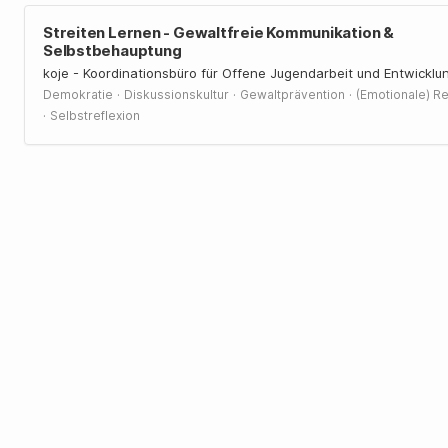
Streiten Lernen - Gewaltfreie Kommunikation &
Selbstbehauptung
koje - Koordinationsbüro für Offene Jugendarbeit und Entwicklu
·
·
·
Demokratie
Diskussionskultur
Gewaltprävention
(Emotionale) Re
·
Selbstreflexion