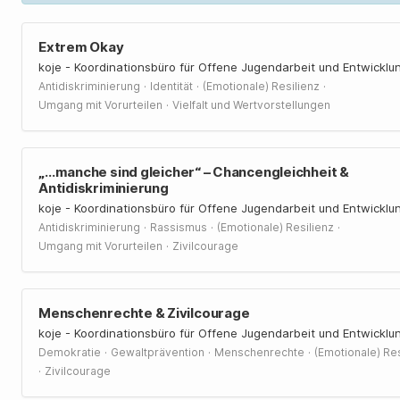
Extrem Okay
koje - Koordinationsbüro für Offene Jugendarbeit und Entwicklu
·
·
·
Antidiskriminierung
Identität
(Emotionale) Resilienz
·
Umgang mit Vorurteilen
Vielfalt und Wertvorstellungen
„…manche sind gleicher“ – Chancengleichheit &
Antidiskriminierung
koje - Koordinationsbüro für Offene Jugendarbeit und Entwicklu
·
·
·
Antidiskriminierung
Rassismus
(Emotionale) Resilienz
·
Umgang mit Vorurteilen
Zivilcourage
Menschenrechte & Zivilcourage
koje - Koordinationsbüro für Offene Jugendarbeit und Entwicklu
·
·
·
Demokratie
Gewaltprävention
Menschenrechte
(Emotionale) Res
·
Zivilcourage