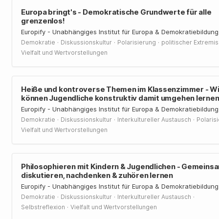
Europa bringt's - Demokratische Grundwerte für alle
grenzenlos!
Europify - Unabhängiges Institut für Europa & Demokratiebildung
·
·
·
Demokratie
Diskussionskultur
Polarisierung
politischer Extremi
Vielfalt und Wertvorstellungen
Heiße und kontroverse Themen im Klassenzimmer - W
können Jugendliche konstruktiv damit umgehen lerne
Europify - Unabhängiges Institut für Europa & Demokratiebildung
·
·
·
Demokratie
Diskussionskultur
Interkultureller Austausch
Polaris
Vielfalt und Wertvorstellungen
Philosophieren mit Kindern & Jugendlichen - Gemeins
diskutieren, nachdenken & zuhören lernen
Europify - Unabhängiges Institut für Europa & Demokratiebildung
·
·
·
Demokratie
Diskussionskultur
Interkultureller Austausch
·
Selbstreflexion
Vielfalt und Wertvorstellungen