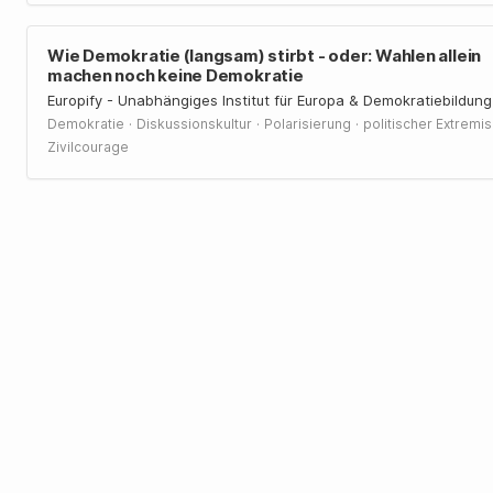
Wie Demokratie (langsam) stirbt - oder: Wahlen allein
machen noch keine Demokratie
Europify - Unabhängiges Institut für Europa & Demokratiebildung
·
·
·
Demokratie
Diskussionskultur
Polarisierung
politischer Extremi
Zivilcourage