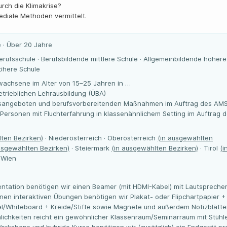
urch die Klimakrise?
ediale Methoden vermittelt.
 · Über 20 Jahre
erufsschule · Berufsbildende mittlere Schule · Allgemeinbildende höhere
höhere Schule
wachsene im Alter von 15–25 Jahren in …
trieblichen Lehrausbildung (ÜBA)
gsangeboten und berufsvorbereitenden Maßnahmen im Auftrag des AM
 Personen mit Fluchterfahrung in klassenähnlichem Setting im Auftrag 
ten Bezirken)
· Niederösterreich · Oberösterreich
(in ausgewählten
usgewählten Bezirken)
· Steiermark
(in ausgewählten Bezirken)
· Tirol
(i
 Wien
sentation benötigen wir einen Beamer (mit HDMI-Kabel) mit Lautspreche
nen interaktiven Übungen benötigen wir Plakat- oder Flipchartpapier +
afel/Whiteboard + Kreide/Stifte sowie Magnete und außerdem Notizblätte
umlichkeiten reicht ein gewöhnlicher Klassenraum/Seminarraum mit Stühl