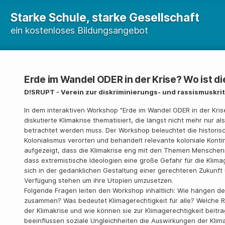
Starke Schule, starke Gesellschaft
ein kostenloses Bildungsangebot
Erde im Wandel ODER in der Krise? Wo ist di
D!SRUPT - Verein zur diskriminierungs- und rassismuskri
In dem interaktiven Workshop "Erde im Wandel ODER in der Krise
diskutierte Klimakrise thematisiert, die längst nicht mehr nur a
betrachtet werden muss. Der Workshop beleuchtet die historisc
Kolonialismus verorten und behandelt relevante koloniale Konti
aufgezeigt, dass die Klimakrise eng mit den Themen Menschenr
dass extremistische Ideologien eine große Gefahr für die Klima
sich in der gedanklichen Gestaltung einer gerechteren Zukunft
Verfügung stehen um ihre Utopien umzusetzen.
Folgende Fragen leiten den Workshop inhaltlich: Wie hängen der
zusammen? Was bedeutet Klimagerechtigkeit für alle? Welche Rol
der Klimakrise und wie können sie zur Klimagerechtigkeit beitr
beeinflussen soziale Ungleichheiten die Auswirkungen der Klima