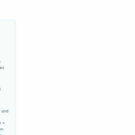
S
des
n
r und
r +
en