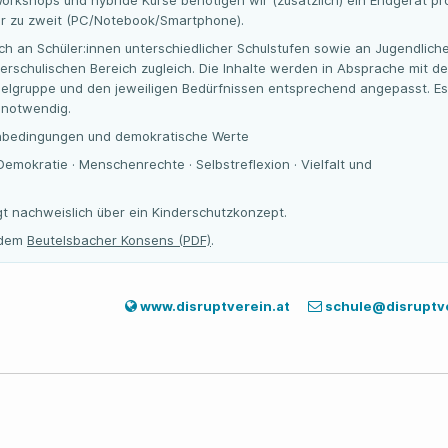
Workshops und hybride Kurse benötigen wir (zusätzlich) ein Endgerät pr
r zu zweit (PC/Notebook/Smartphone).
ich an Schüler:innen unterschiedlicher Schulstufen sowie an Jugendlich
rschulischen Bereich zugleich. Die Inhalte werden in Absprache mit de
elgruppe und den jeweiligen Bedürfnissen entsprechend angepasst. Es
 notwendig.
nbedingungen und demokratische Werte
Demokratie · Menschenrechte · Selbstreflexion · Vielfalt und
gt nachweislich über ein Kinderschutzkonzept.
t dem
Beutelsbacher Konsens (PDF)
.
www.disruptverein.at
schule@disruptve