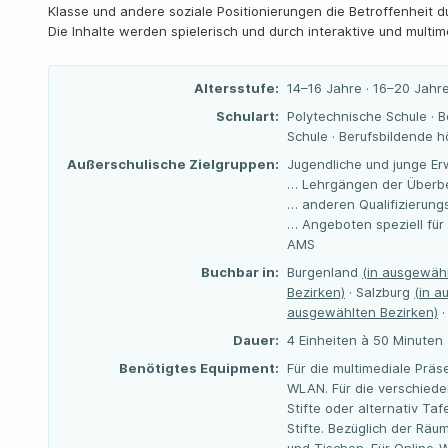
Klasse und andere soziale Positionierungen die Betroffenheit d
Die Inhalte werden spielerisch und durch interaktive und multim
Altersstufe:
14–16 Jahre · 16–20 Jahre
Schulart:
Polytechnische Schule · B
Schule · Berufsbildende 
Außerschulische Zielgruppen:
Jugendliche und junge Er
… Lehrgängen der Überbe
… anderen Qualifizierun
… Angeboten speziell für
AMS
Buchbar in:
Burgenland
(in ausgewähl
Bezirken)
· Salzburg
(in a
ausgewählten Bezirken)
·
Dauer:
4 Einheiten à 50 Minuten
Benötigtes Equipment:
Für die multimediale Prä
WLAN. Für die verschiede
Stifte oder alternativ T
Stifte. Bezüglich der Rä