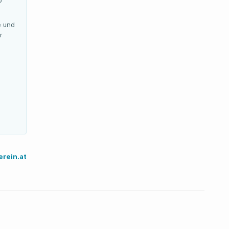
o
e und
r
rein.at