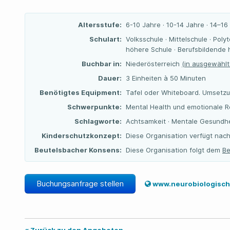
Altersstufe:
6-10 Jahre · 10-14 Jahre · 14–16
Schulart:
Volksschule · Mittelschule · Pol
höhere Schule · Berufsbildende
Buchbar in:
Niederösterreich
(in ausgewählt
Dauer:
3 Einheiten à 50 Minuten
Benötigtes Equipment:
Tafel oder Whiteboard. Umsetzu
Schwerpunkte:
Mental Health und emotionale Re
Schlagworte:
Achtsamkeit · Mentale Gesundhei
Kinderschutzkonzept:
Diese Organisation verfügt nach
Beutelsbacher Konsens:
Diese Organisation folgt dem
Be
Buchungsanfrage stellen
www.neurobiologische-po