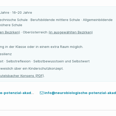
 Jahre · 16–20 Jahre
ytechnische Schule · Berufsbildende mittlere Schule · Allgemeinbildende
 höhere Schule
en Bezirken)
· Oberösterreich
(in ausgewählten Bezirken)
ng in der Klasse oder in einem extra Raum möglich.
silienz
t · Selbstreflexion · Selbstbewusstsein und Selbstwert
weislich über ein Kinderschutzkonzept.
utelsbacher Konsens (PDF)
.
tenzial-akademie.at
info@neurobiologische-potenzial-akad