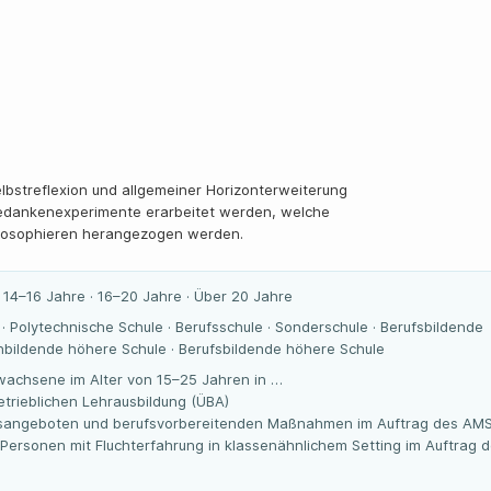
elbstreflexion und allgemeiner Horizonterweiterung
edankenexperimente erarbeitet werden, welche
losophieren herangezogen werden.
· 14–16 Jahre · 16–20 Jahre · Über 20 Jahre
e · Polytechnische Schule · Berufsschule · Sonderschule · Berufsbildende
inbildende höhere Schule · Berufsbildende höhere Schule
wachsene im Alter von 15–25 Jahren in …
trieblichen Lehrausbildung (ÜBA)
gsangeboten und berufsvorbereitenden Maßnahmen im Auftrag des AM
 Personen mit Fluchterfahrung in klassenähnlichem Setting im Auftrag 