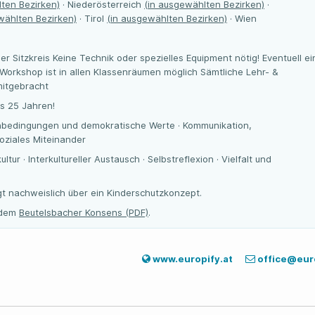
ten Bezirken)
· Niederösterreich
(in ausgewählten Bezirken)
·
wählten Bezirken)
· Tirol
(in ausgewählten Bezirken)
· Wien
der Sitzkreis Keine Technik oder spezielles Equipment nötig! Eventuell ei
-Workshop ist in allen Klassenräumen möglich Sämtliche Lehr- &
mitgebracht
is 25 Jahren!
nbedingungen und demokratische Werte · Kommunikation,
oziales Miteinander
tur · Interkultureller Austausch · Selbstreflexion · Vielfalt und
gt nachweislich über ein Kinderschutzkonzept.
t dem
Beutelsbacher Konsens (PDF)
.
www.europify.at
office@euro