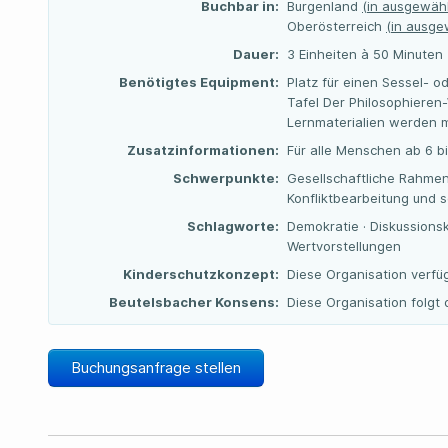
Buchbar in:
Burgenland
(in ausgewähl
Oberösterreich
(in ausge
Dauer:
3 Einheiten à 50 Minuten
Benötigtes Equipment:
Platz für einen Sessel- o
Tafel Der Philosophieren
Lernmaterialien werden 
Zusatzinformationen:
Für alle Menschen ab 6 b
Schwerpunkte:
Gesellschaftliche Rahme
Konfliktbearbeitung und s
Schlagworte:
Demokratie · Diskussionskul
Wertvorstellungen
Kinderschutzkonzept:
Diese Organisation verfü
Beutelsbacher Konsens:
Diese Organisation folg
Buchungsanfrage stellen