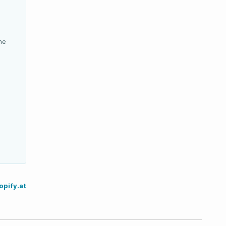
ne
pify.at