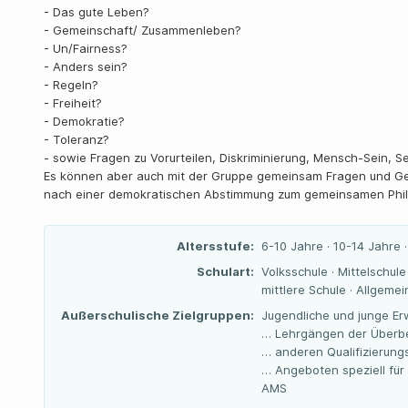
- Das gute Leben?
- Gemeinschaft/ Zusammenleben?
- Un/Fairness?
- Anders sein?
- Regeln?
- Freiheit?
- Demokratie?
- Toleranz?
- sowie Fragen zu Vorurteilen, Diskriminierung, Mensch-Sein, S
Es können aber auch mit der Gruppe gemeinsam Fragen und G
nach einer demokratischen Abstimmung zum gemeinsamen Phi
Altersstufe:
6-10 Jahre · 10-14 Jahre 
Schulart:
Volksschule · Mittelschul
mittlere Schule · Allgeme
Außerschulische Zielgruppen:
Jugendliche und junge Er
… Lehrgängen der Überbe
… anderen Qualifizierun
… Angeboten speziell für
AMS