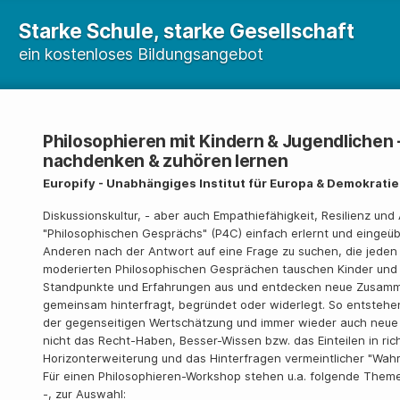
Starke Schule, starke Gesellschaft
ein kostenloses Bildungsangebot
Philosophieren mit Kindern & Jugendlichen
nachdenken & zuhören lernen
Europify - Unabhängiges Institut für Europa & Demokrati
Diskussionskultur, - aber auch Empathiefähigkeit, Resilienz u
"Philosophischen Gesprächs" (P4C) einfach erlernt und eingeü
Anderen nach der Antwort auf eine Frage zu suchen, die jeden gl
moderierten Philosophischen Gesprächen tauschen Kinder und 
Standpunkte und Erfahrungen aus und entdecken neue Zusamm
gemeinsam hinterfragt, begründet oder widerlegt. So entstehen
der gegenseitigen Wertschätzung und immer wieder auch neue 
nicht das Recht-Haben, Besser-Wissen bzw. das Einteilen in ric
Horizonterweiterung und das Hinterfragen vermeintlicher "Wahr
Für einen Philosophieren-Workshop stehen u.a. folgende Theme
-, zur Auswahl: